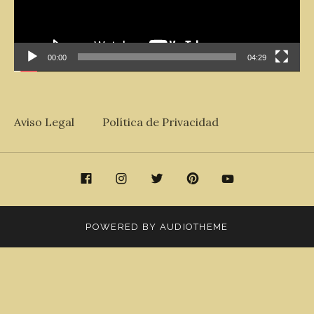
00:00
04:29
Aviso Legal
Política de Privacidad
acebook
Instagram
Twitter
Pinterest
Youtube
POWERED BY
AUDIOTHEME