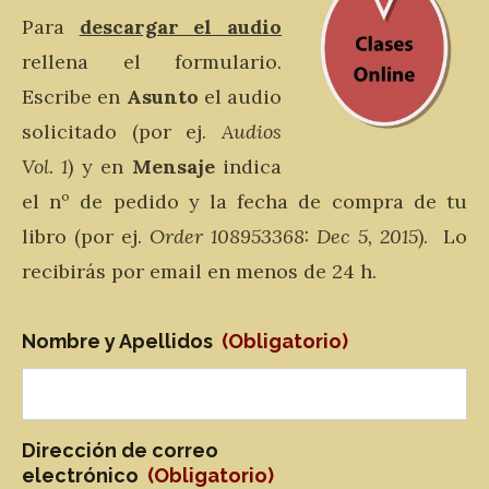
Para
descargar el audio
rellena el formulario.
Escribe en
Asunto
el audio
solicitado (por ej.
A
udios
Vol. 1
) y en
M
e
nsaje
indica
el nº de pedido y la fecha de compra de tu
libro (por ej.
Order 1089533
68: Dec
5, 2015
). Lo
recibirás por email en menos de 24 h.
Nombre y Apellidos
(Obligatorio)
Dirección de correo
electrónico
(Obligatorio)