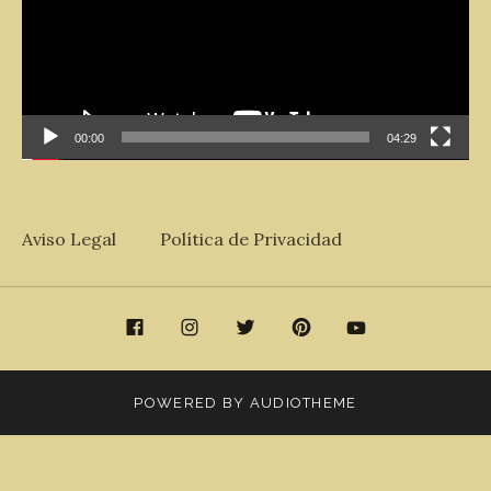
00:00
04:29
Aviso Legal
Política de Privacidad
acebook
Instagram
Twitter
Pinterest
Youtube
POWERED BY
AUDIOTHEME