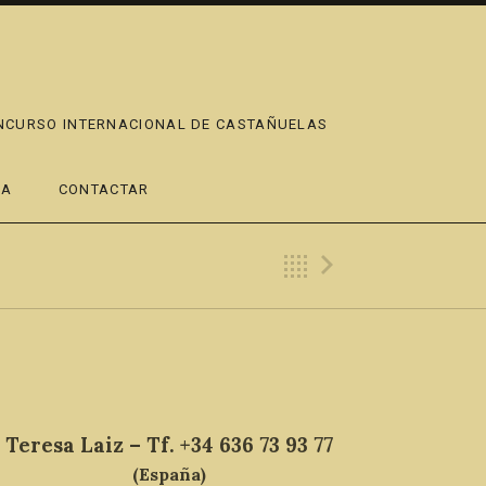
ONCURSO INTERNACIONAL DE CASTAÑUELAS
DA
CONTACTAR
Back
Next En
Teresa Laiz – Tf. +34 636 73 93 77
(España)