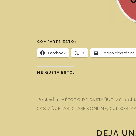
COMPARTE ESTO:
Facebook
X
Correo electrónico
ME GUSTA ESTO:
Posted in
and 
MÉTODO DE CASTAÑUELAS
,
,
,
CASTAÑUELAS
CLASES ONLINE
CURSOS
K
DEJA UN