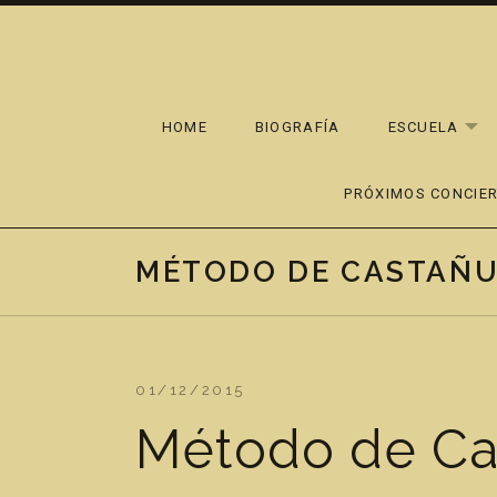
Skip to content
HOME
BIOGRAFÍA
ESCUELA
EX
PRÓXIMOS CONCIE
MÉTODO DE CASTAÑUE
01/12/2015
Método de Cas