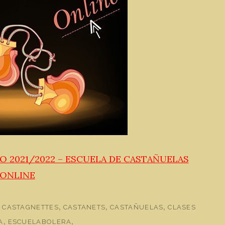
URSO 2021/2022 – ESCUELA DE CASTAÑUELAS
ONLINE
s
,
,
,
CASTAGNETTES
CASTANETS
CASTAÑUELAS
CLASES
,
,
A
ESCUELABOLERA