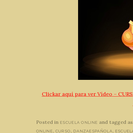
Clickar aquí para ver Vídeo – C
Posted in
and tagged a
ESCUELA ONLINE
,
,
,
ONLINE
CURSO
DANZAESPAÑOLA
ESCUEL