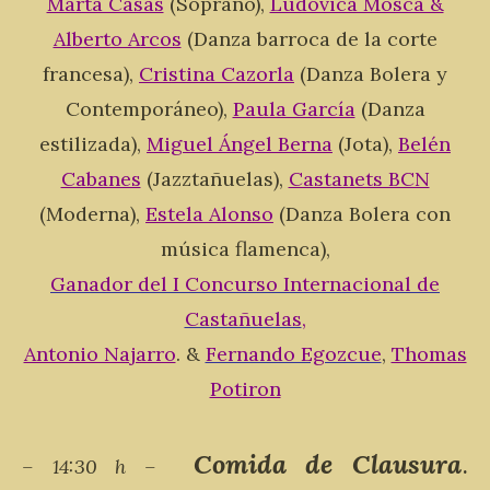
Marta Casas
(Soprano),
Ludovica Mosca &
Alberto Arcos
(Danza barroca de la corte
francesa),
Cristina Cazorla
(Danza Bolera y
Contemporáneo),
Paula García
(Danza
estilizada),
Miguel Ángel Berna
(Jota),
Belén
Cabanes
(Jazztañuelas),
Castanets BCN
(Moderna),
Estela Alonso
(Danza Bolera con
música flamenca),
Ganador del I Concurso Internacional de
Castañuelas
,
Antonio Najarro
. &
Fernando Egozcue
,
Thomas
Potiron
Comida de Clausura
.
– 14:30 h –